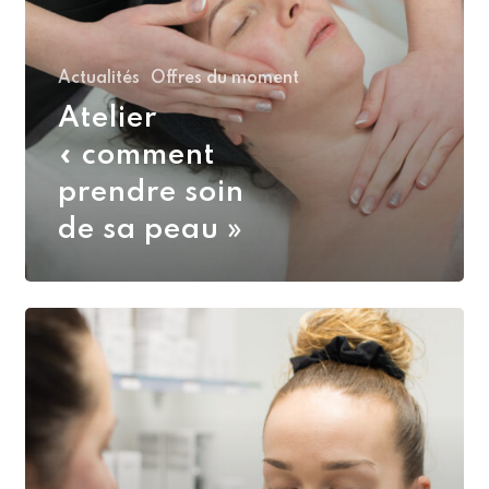
sa
peau »
Actualités
Offres du moment
Atelier
« comment
prendre soin
de sa peau »
Atelier
Maquillage